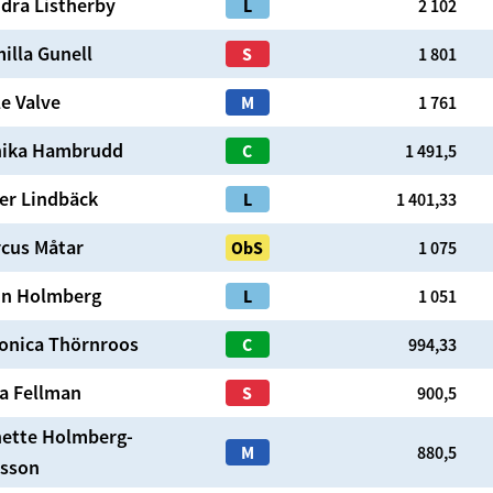
dra
Listherby
L
2 102
illa
Gunell
S
1 801
le
Valve
M
1 761
ika
Hambrudd
C
1 491,5
er
Lindbäck
L
1 401,33
cus
Måtar
ObS
1 075
hn
Holmberg
L
1 051
onica
Thörnroos
C
994,33
a
Fellman
S
900,5
ette
Holmberg-
M
880,5
sson