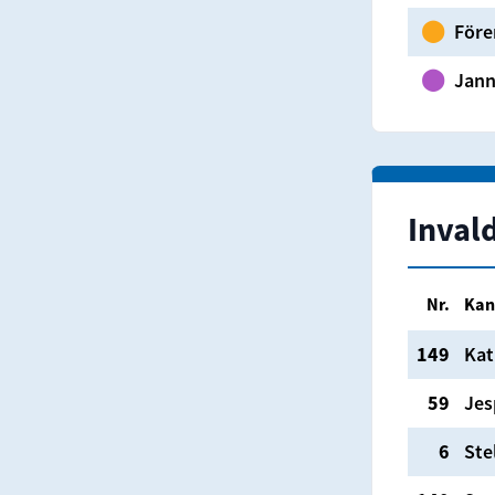
⬤
Före
⬤
Jann
Inval
Nr.
Kan
149
Kat
59
Jes
6
Ste