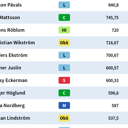
mon
Påvals
L
840,8
Mattsson
C
745,75
ons
Röblom
HI
720
istian
Wikström
ObS
716,67
ers
Ekström
L
700,67
ner
Juslin
L
600,57
sy
Eckerman
S
600,33
er
Höglund
C
596,6
a
Nordberg
M
587
han
Lindström
ObS
537,5