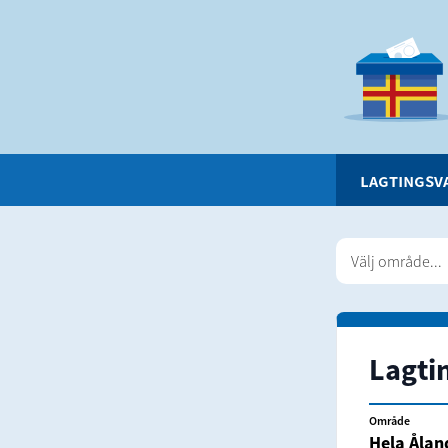
LAGTINGSV
Välj område...
Lagti
Område
Hela Ålan