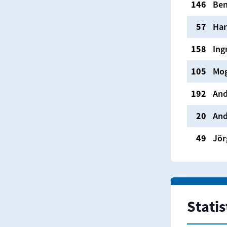
146
Be
57
Har
158
Ing
105
Mo
192
And
20
And
49
Jör
Statis