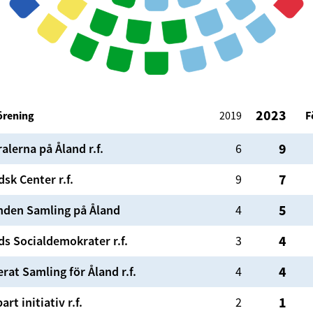
2023
förening
2019
F
9
alerna på Åland r.f.
6
7
dsk Center r.f.
9
5
den Samling på Åland
4
4
ds Socialdemokrater r.f.
3
4
rat Samling för Åland r.f.
4
1
art initiativ r.f.
2