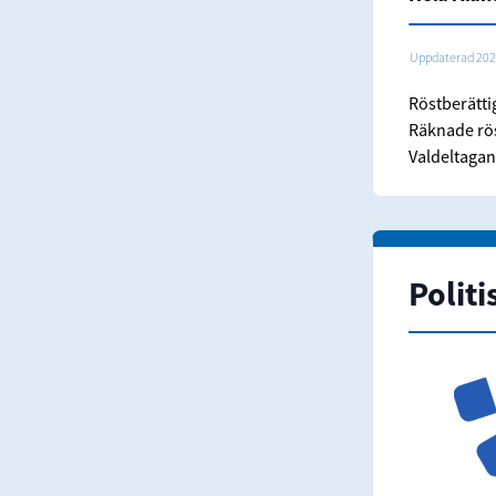
Uppdaterad 202
Röstberätt
Räknade rö
Valdeltagan
Politi