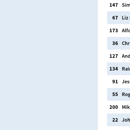
147
Si
67
Liz
173
Alf
36
Chr
127
And
134
Rai
91
Jes
55
Rog
200
Mik
22
Jo