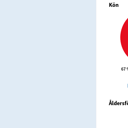
Kön
67 
Åldersf