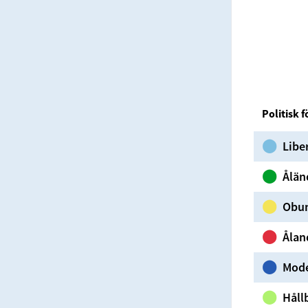
Politisk 
⬤
Liber
⬤
Ålän
⬤
Obun
⬤
Ålan
⬤
Mode
⬤
Hållb