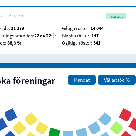
3-10-18 16:45:01
Fastställt
igade:
21 279
Giltiga röster:
14 044
stningsområden:
22 av 22
Blanka röster:
147
de:
68,3 %
Ogiltiga röster:
341
ska föreningar
Mandat
Väljarstöd %