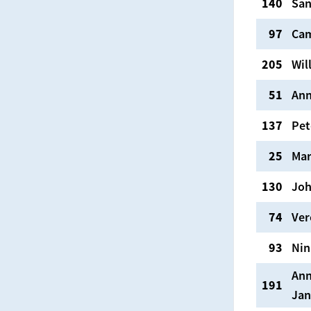
140
San
97
Cam
205
Wil
51
Ann
137
Pet
25
Mar
130
Jo
74
Ver
93
Nin
Ann
191
Jan