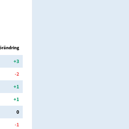
örändring
+
3
-2
+
1
+
1
0
-1