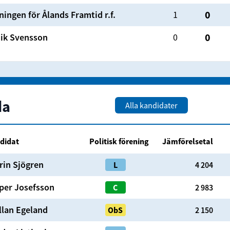
0
ningen för Ålands Framtid r.f.
1
0
ik Svensson
0
da
Alla kandidater
didat
Politisk förening
Jämförelsetal
rin
Sjögren
L
4 204
per
Josefsson
C
2 983
llan
Egeland
ObS
2 150