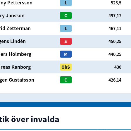
nny
Pettersson
L
525,5
ry
Jansson
C
497,17
rid
Zetterman
L
467,11
gens
Lindén
S
450,25
ers
Holmberg
M
440,25
reas
Kanborg
ObS
430
gen
Gustafsson
C
426,14
tik över invalda