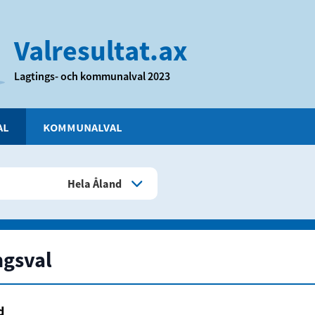
Valresultat.ax
Lagtings- och kommunalval
2023
AL
KOMMUNALVAL
Hela Åland
ngsval
d