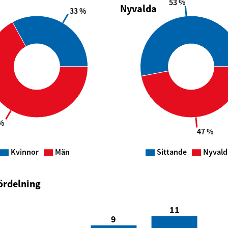
53 %
Nyvalda
33 %
%
47 %
Kvinnor
Män
Sittande
Nyvald
ördelning
11
9