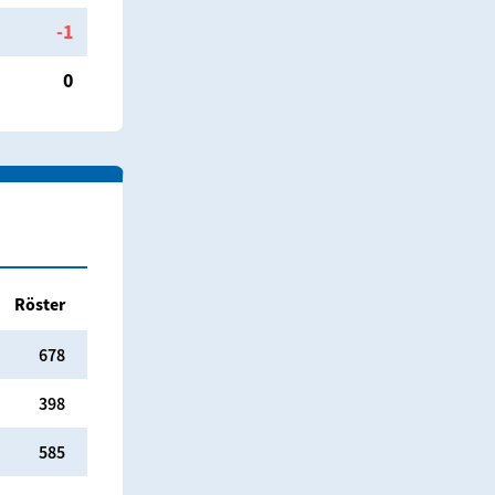
-1
0
Röster
678
398
585